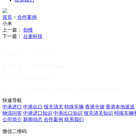
首页
>
合作案例
小米
上一篇：
创维
下一篇：
台麦科技
客户热线：13669816195
固定电话：0769-23030506/08/09
Email：huang@dgjinxiu.com
地址：东莞市南城区白马先锋路13号永利达科技园C栋101
快速导航
中港进口
中港出口
报关清关
特殊车辆
香港仓储
香港本地派送
物流问答
中港进口知识
中港出口知识
报关清关知识
特殊车辆
公司简介
新闻动态
合作案例
联系我们
微信二维码