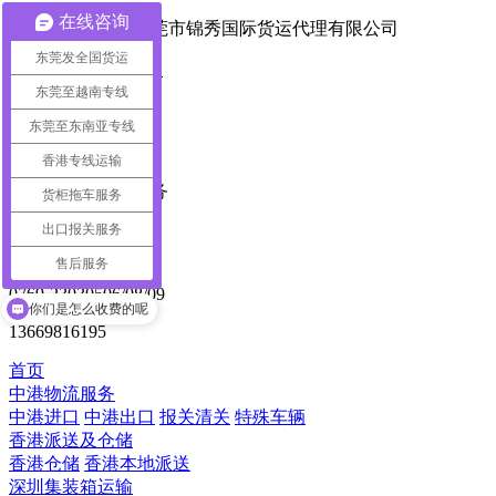
在线咨询
您好，欢迎来到东莞市锦秀国际货运代理有限公司
东莞发全国货运
在线联系
|
联系我们
东莞至越南专线
东莞至东南亚专线
专注中港物流
15
年
香港专线运输
一站式中港物流服务
货柜拖车服务
出口报关服务
全国统一热线
售后服务
0769-23030506/08/09
你们是怎么收费的呢
13669816195
首页
中港物流服务
中港进口
中港出口
报关清关
特殊车辆
香港派送及仓储
香港仓储
香港本地派送
深圳集装箱运输