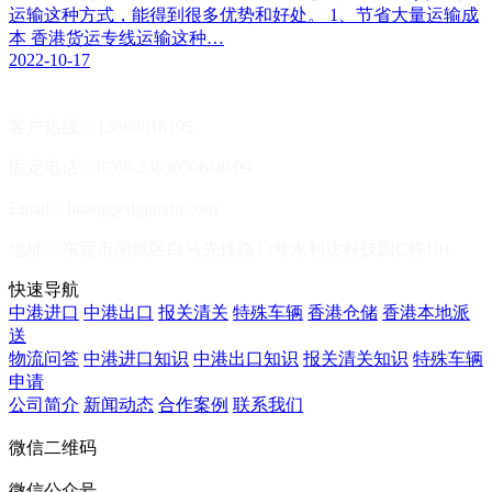
运输这种方式，能得到很多优势和好处。 1、节省大量运输成
本 香港货运专线运输这种…
2022-10-17
客户热线：13669816195
固定电话：0769-23030506/08/09
Email：huang@dgjinxiu.com
地址：东莞市南城区白马先锋路13号永利达科技园C栋101
快速导航
中港进口
中港出口
报关清关
特殊车辆
香港仓储
香港本地派
送
物流问答
中港进口知识
中港出口知识
报关清关知识
特殊车辆
申请
公司简介
新闻动态
合作案例
联系我们
微信二维码
微信公众号